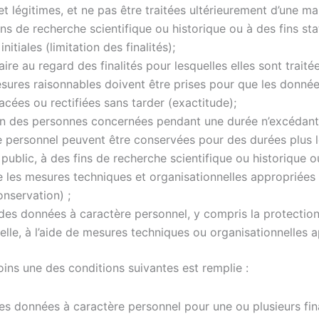
et légitimes, et ne pas être traitées ultérieurement d’une ma
 fins de recherche scientifique ou historique ou à des fins st
tiales (limitation des finalités);
aire au regard des finalités pour lesquelles elles sont trait
 mesures raisonnables doivent être prises pour que les donné
ffacées ou rectifiées sans tarder (exactitude);
on des personnes concernées pendant une durée n’excédant p
ère personnel peuvent être conservées pour des durées plus 
 public, à des fins de recherche scientifique ou historique o
les mesures techniques et organisationnelles appropriées re
onservation) ;
des données à caractère personnel, y compris la protection c
elle, à l’aide de mesures techniques ou organisationnelles ap
moins une des conditions suivantes est remplie :
s données à caractère personnel pour une ou plusieurs fina