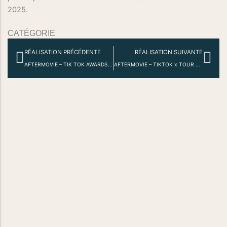
2025.
CATÉGORIE
Précédent
Sui
RÉALISATION PRÉCÉDENTE
RÉALISATION SUIVANTE
AFTERMOVIE – TIK TOK AWARDS 2024
AFTERMOVIE – TIKTOK x TOUR DE FRANCE 2025