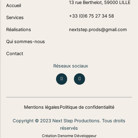
13 rue Berthelot, 59000 LILLE
Accueil
+33 (0)6 75 27 34 58
Services
Réalisations
nextstep.prods@gmail.com
Qui sommes-nous
Contact
Réseaux sociaux
I
L
n
i
s
n
t
k
a
e
g
d
r
i
a
n
Mentions légales
Politique de confidentialité
m
Copyright © 2023 Next Step Productions. Tous droits
réservés
Création Denorme Développeur