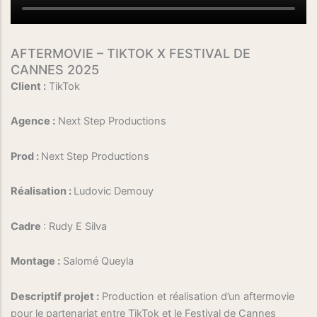
AFTERMOVIE – TIKTOK X FESTIVAL DE
CANNES 2025
Client :
TikTok
Agence :
Next Step Productions
Prod :
Next Step Productions
Réalisation :
Ludovic Demouy
Cadre
: Rudy E Silva
Montage :
Salomé Queyla
Descriptif projet :
Production et réalisation d’un aftermovie
pour le partenariat entre TikTok et le Festival de Cannes