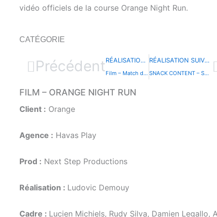
vidéo officiels de la course Orange Night Run.
CATÉGORIE
RÉALISATION PRÉCÉDENTE
RÉALISATION SUIVANTE
Précédent
Film – Match des Héros Saison 3
SNACK CONTENT – SONIA B. DANS 5 ANS ?
FILM – ORANGE NIGHT RUN
Client :
Orange
Agence :
Havas Play
Prod :
Next Step Productions
Réalisation :
Ludovic Demouy
Cadre :
Lucien Michiels, Rudy Silva, Damien Legallo, 