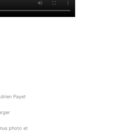
Adrien Payet
urger
enus photo et