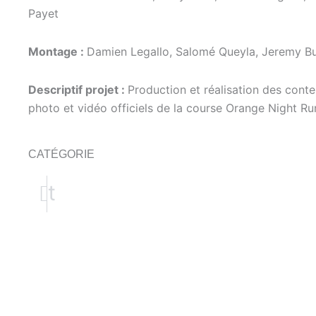
Payet
Montage :
Damien Legallo, Salomé Queyla, Jeremy B
Descriptif projet :
Production et réalisation des cont
photo et vidéo officiels de la course Orange Night Ru
CATÉGORIE
SATION SUIVANTE
RÉALISATION PRÉCÉDENTE
uivant
Précédent
ONTENT – SONIA B. DANS 5 ANS ?
Film – Match des Héros Saison 3