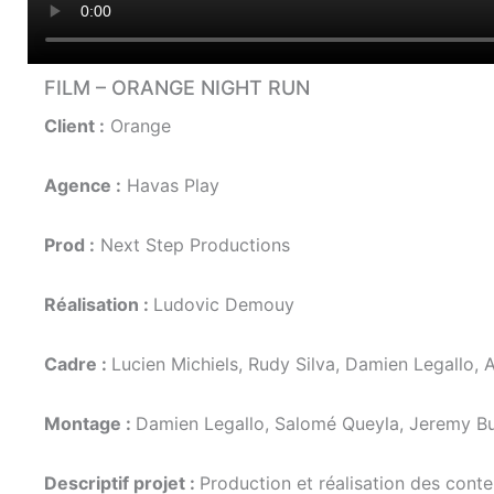
FILM – ORANGE NIGHT RUN
Client :
Orange
Agence :
Havas Play
Prod :
Next Step Productions
Réalisation :
Ludovic Demouy
Cadre :
Lucien Michiels, Rudy Silva, Damien Legallo, 
Montage :
Damien Legallo, Salomé Queyla, Jeremy B
Descriptif projet :
Production et réalisation des cont