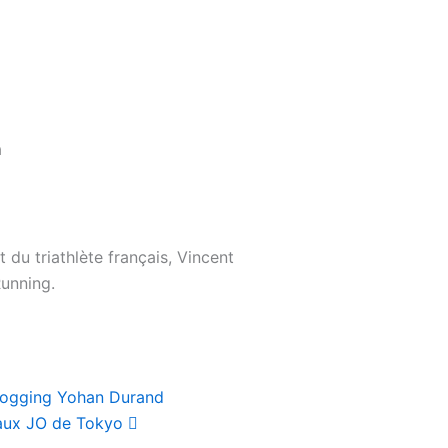
a
t du triathlète français, Vincent
unning.
Suivant
Jogging Yohan Durand
 aux JO de Tokyo