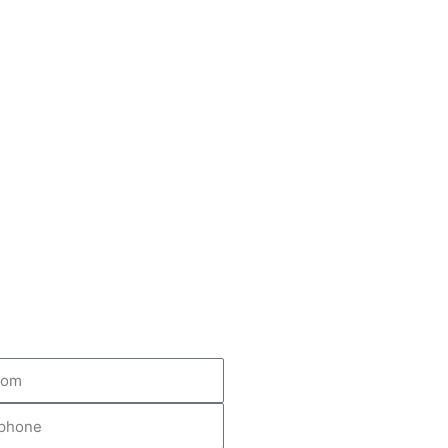
om
hone