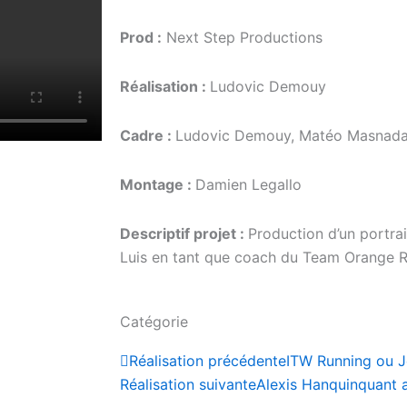
Prod :
Next Step Productions
Réalisation :
Ludovic Demouy
Cadre :
Ludovic Demouy, Matéo Masnad
Montage :
Damien Legallo
Descriptif projet :
Production d’un portrai
Luis en tant que coach du Team Orange R
Catégorie
Précédent
Réalisation précédente
ITW Running ou 
Réalisation suivante
Alexis Hanquinquant