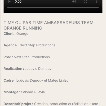
TIME OU PAS TIME AMBASSADEURS TEAM
ORANGE RUNNING
Client :
Orange
Agence :
Next Step Productions
Prod :
Next Step Productions
Réalisation :
Ludovic Demouy
Cadre :
Ludovic Demouy et Matéo Linley
Montage :
Salomé Queyla
Descriptif projet :
Création, production et réalisation d’une