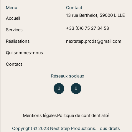
Menu
Contact
13 rue Berthelot, 59000 LILLE
Accueil
+33 (0)6 75 27 34 58
Services
Réalisations
nextstep.prods@gmail.com
Qui sommes-nous
Contact
Réseaux sociaux
I
L
n
i
s
n
t
k
a
e
g
d
r
i
a
n
Mentions légales
Politique de confidentialité
m
Copyright © 2023 Next Step Productions. Tous droits