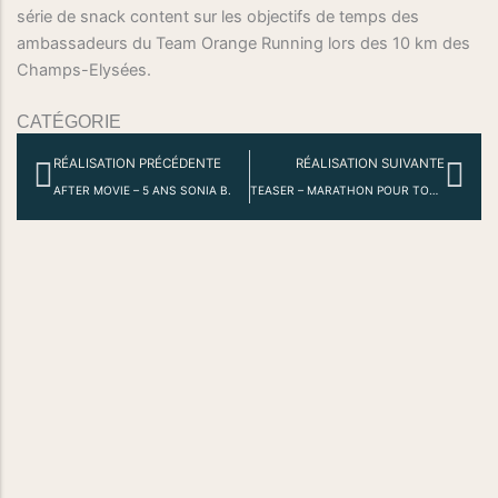
série de snack content sur les objectifs de temps des
ambassadeurs du Team Orange Running lors des 10 km des
Champs-Elysées.
CATÉGORIE
Précédent
Sui
RÉALISATION PRÉCÉDENTE
RÉALISATION SUIVANTE
AFTER MOVIE – 5 ANS SONIA B.
TEASER – MARATHON POUR TOUS