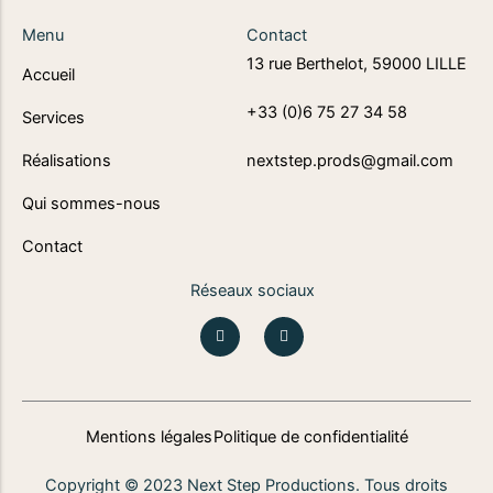
Menu
Contact
13 rue Berthelot, 59000 LILLE
Accueil
+33 (0)6 75 27 34 58
Services
Réalisations
nextstep.prods@gmail.com
Qui sommes-nous
Contact
Réseaux sociaux
I
L
n
i
s
n
t
k
a
e
g
d
r
i
a
n
Mentions légales
Politique de confidentialité
m
Copyright © 2023 Next Step Productions. Tous droits