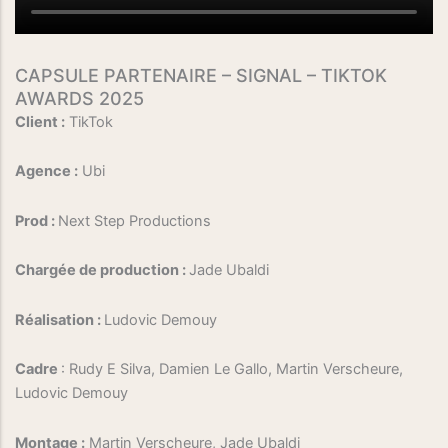
CAPSULE PARTENAIRE – SIGNAL – TIKTOK
AWARDS 2025
Client :
TikTok
Agence :
Ubi
Prod :
Next Step Productions
Chargée de production :
Jade Ubaldi
Réalisation :
Ludovic Demouy
Cadre
: Rudy E Silva, Damien Le Gallo, Martin Verscheure,
Ludovic Demouy
Montage :
Martin Verscheure, Jade Ubaldi