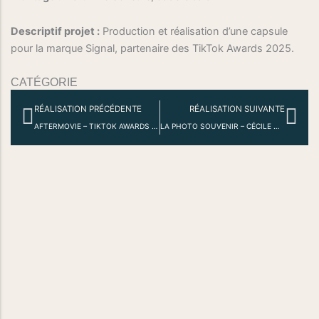
Descriptif projet :
Production et réalisation d’une capsule
pour la marque Signal, partenaire des TikTok Awards 2025.
CATÉGORIE
Précédent
Sui
RÉALISATION PRÉCÉDENTE
RÉALISATION SUIVANTE
AFTERMOVIE – TIKTOK AWARDS 2025
LA PHOTO SOUVENIR – CÉCILE WOLFROM