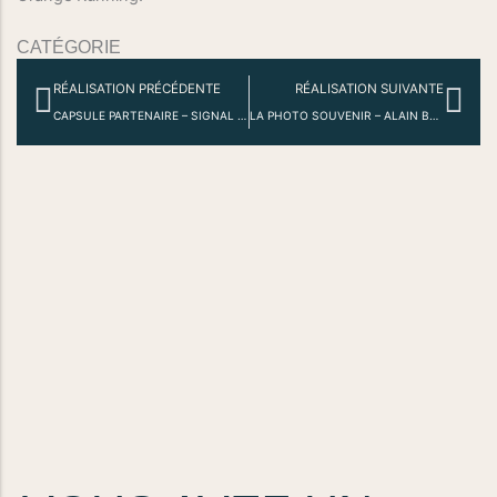
CATÉGORIE
Précédent
Sui
RÉALISATION PRÉCÉDENTE
RÉALISATION SUIVANTE
CAPSULE PARTENAIRE – SIGNAL – TIKTOK AWARDS 2025
LA PHOTO SOUVENIR – ALAIN BERNARD