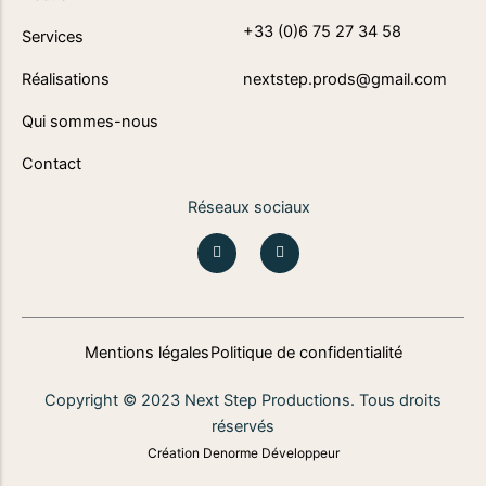
+33 (0)6 75 27 34 58
Services
Réalisations
nextstep.prods@gmail.com
Qui sommes-nous
Contact
Réseaux sociaux
I
L
n
i
s
n
t
k
a
e
g
d
r
i
a
n
Mentions légales
Politique de confidentialité
m
Copyright © 2023 Next Step Productions. Tous droits
réservés
Création Denorme Développeur