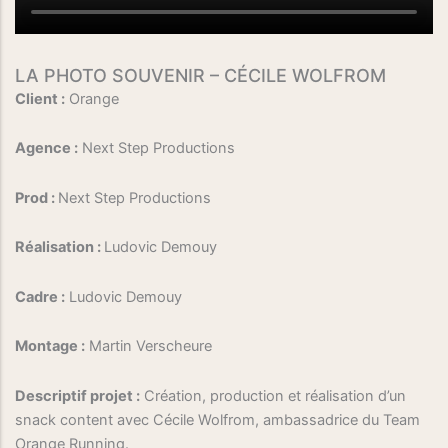
LA PHOTO SOUVENIR – CÉCILE WOLFROM
Client :
Orange
Agence :
Next Step Productions
Prod :
Next Step Productions
Réalisation :
Ludovic Demouy
Cadre :
Ludovic Demouy
Montage :
Martin Verscheure
Descriptif projet :
Création, production et réalisation d’un
snack content avec Cécile Wolfrom, ambassadrice du Team
Orange Running.